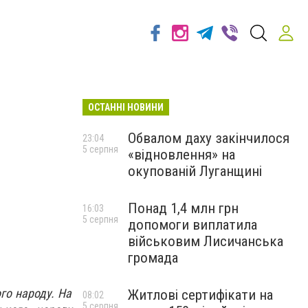
ОСТАННІ НОВИНИ
Обвалом даху закінчилося
23:04
5 серпня
«відновлення» на
окупованій Луганщині
Понад 1,4 млн грн
16:03
5 серпня
допомоги виплатила
військовим Лисичанська
громада
го народу. На
Житлові сертифікати на
08:02
5 серпня