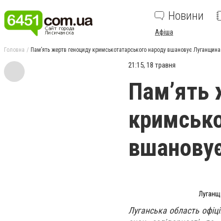
Новини
Афіша
Головна
Пам’ять жертв геноциду кримськотатарського народу вшановує Луганщина
21:15, 18 травня
Пам’ять 
кримсько
вшанову
Луганщ
Луганська область офіц