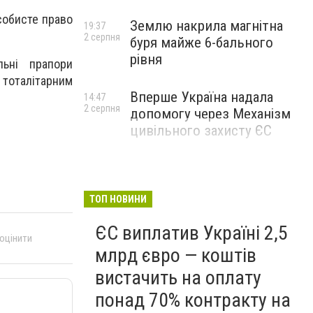
собисте право
Землю накрила магнітна
19:37
2 серпня
буря майже 6-бального
рівня
льні прапори
 тоталітарним
Вперше Україна надала
14:47
2 серпня
допомогу через Механізм
цивільного захисту ЄС
ТОП НОВИНИ
ЄС виплатив Україні 2,5
 оцінити
млрд євро — коштів
вистачить на оплату
понад 70% контракту на