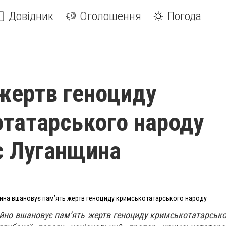
Довідник
Оголошення
Погода
жертв геноциду
татарського народу
є Луганщина
ина вшановує пам’ять жертв геноциду кримськотатарського народу
ійно вшановує пам’ять жертв геноциду кримськотатарсько