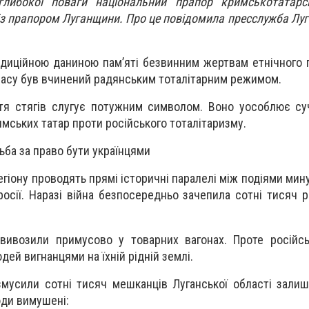
глибокої поваги національний прапор кримськотатарс
із прапором Луганщини. Про це повідомила пресслужба Луг
адиційною даниною пам’яті безвинним жертвам етнічного 
часу був вчинений радянським тоталітарним режимом.
ття стягів слугує потужним символом. Воно уособлює су
имських татар проти російського тоталітаризму.
тьба за право бути українцями
егіону проводять прямі історичні паралелі між подіями мин
осії. Наразі війна безпосередньо зачепила сотні тисяч р
 вивозили примусово у товарних вагонах. Проте російс
ей вигнанцями на їхній рідній землі.
 змусили сотні тисяч мешканців Луганської області зали
юди вимушені: