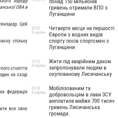
ького народу
понад 150 мільйонів
анської ОВА в
гривень отримали ВПО з
Луганщини
геноциду. Цей
Четверте місце на першості
22:20
3 серпня
Європи з водних видів
спорту посів спортсмен з
часну спільну
Луганщини
Жити під аварійним дахом
13:19
3 серпня
запропонували людям в
улого століття
окупованому Лисичанську
один на сході
Мобілізованим та
09:18
ька федерація
3 серпня
добровольцям в лави ЗСУ
виплатила майже 700 тисяч
гривень Лисичанська
шити все своє
громада