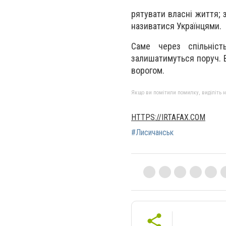
рятувати власні життя; 
називатися Українцями.
Саме через спільніст
залишатимуться поруч. 
ворогом.
Якщо ви помітили помилку, виділіть нео
HTTPS://IRTAFAX.COM
#Лисичанськ