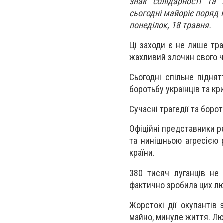
знак солідарності та 
сьогодні майоріє поряд 
понеділок, 18 травня.
Ці заходи є не лише тр
жахливий злочин свого 
Сьогодні спільне підня
боротьбу українців та кр
Сучасні трагедії та боро
Офіційні представники р
та нинішньою агресією р
країни.
380 тисяч луганців не
фактично зробила цих люд
Жорстокі дії окупантів
майно, минуле життя. Л