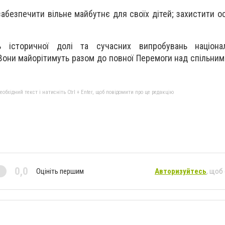
забезпечити вільне майбутнє для своїх дітей; захистити о
ь історичної долі та сучасних випробувань націона
Вони майорітимуть разом до повної Перемоги над спільним
бхідний текст і натисніть Ctrl + Enter, щоб повідомити про це редакцію
0,0
Оцініть першим
Авторизуйтесь
, щоб