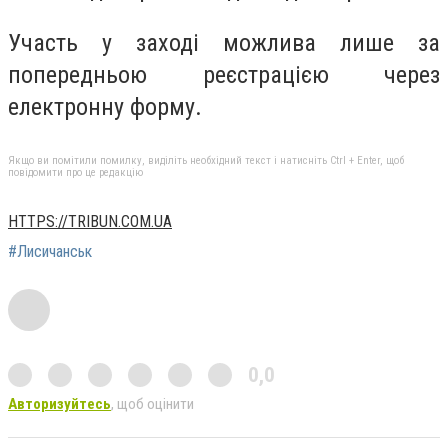
Участь у заході можлива лише за
попередньою реєстрацією через
електронну форму.
Якщо ви помітили помилку, виділіть необхідний текст і натисніть Ctrl + Enter, щоб
повідомити про це редакцію
HTTPS://TRIBUN.COM.UA
#Лисичанськ
0,0
Авторизуйтесь
, щоб оцінити