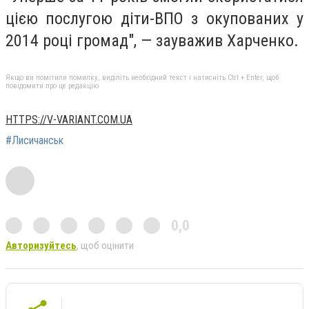
цією послугою діти-ВПО з окупованих у
2014 році громад", — зауважив Харченко.
Якщо ви помітили помилку, виділіть необхідний текст і натисніть Ctrl + Enter, щоб
повідомити про це редакцію
HTTPS://V-VARIANT.COM.UA
#Лисичанськ
0,0
Авторизуйтесь
, щоб оцінити