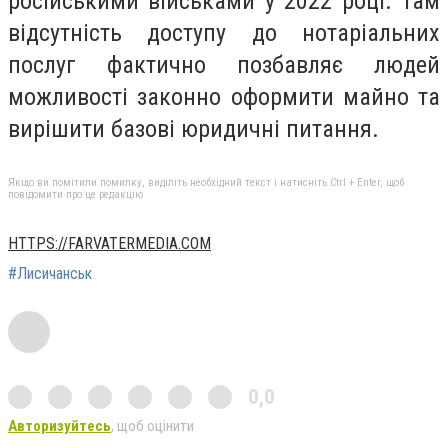
російськими військами у 2022 році. Там
відсутність доступу до нотаріальних
послуг фактично позбавляє людей
можливості законно оформити майно та
вирішити базові юридичні питання.
Якщо ви помітили помилку, виділіть необхідний текст і натисніть Ctrl + Enter, щоб
повідомити про це редакцію
HTTPS://FARVATERMEDIA.COM
#Лисичанськ
0,0
Авторизуйтесь
, щоб оцінити