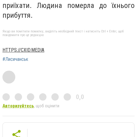
приїхати. Людина померла до їхнього
прибуття.
Якщо ви помітили помилку, виділіть необхідний текст і натисніть Ctrl + Enter, щоб
повідомити про це редакцію
HTTPS://CXID.MEDIA
#Лисичанськ
0,0
Авторизуйтесь
, щоб оцінити