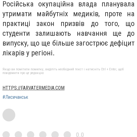
Російська окупаційна влада планувала
утримати майбутніх медиків, проте на
практиці закон призвів до того, що
студенти залишають навчання ще до
випуску, що ще більше загострює дефіцит
лікарів у регіоні.
Якщо ви помітили помилку, виділіть необхідний текст і натисніть Ctrl + Enter, щоб
повідомити про це редакцію
HTTPS://FARVATERMEDIA.COM
#Лисичанськ
0,0