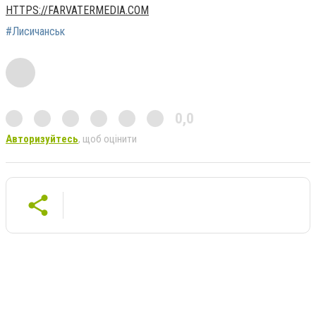
HTTPS://FARVATERMEDIA.COM
#Лисичанськ
0,0
Авторизуйтесь
, щоб оцінити