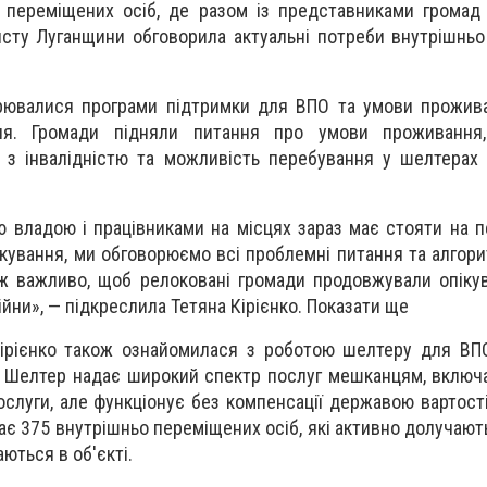
 переміщених осіб, де разом із представниками громад
хисту Луганщини обговорила актуальні потреби внутрішнь
орювалися програми підтримки для ВПО та умови прожив
ня. Громади підняли питання про умови проживання,
з інвалідністю та можливість перебування у шелтерах 
ю владою і працівниками на місцях зараз має стояти на п
лкування, ми обговорюємо всі проблемні питання та алгори
ж важливо, щоб релоковані громади продовжували опіку
війни», — підкреслила Тетяна Кірієнко. Показати ще
Кірієнко також ознайомилася з роботою шелтеру для ВП
. Шелтер надає широкий спектр послуг мешканцям, включ
 послуги, але функціонує без компенсації державою вартос
ає 375 внутрішньо переміщених осіб, які активно долучают
аються в об'єкті.