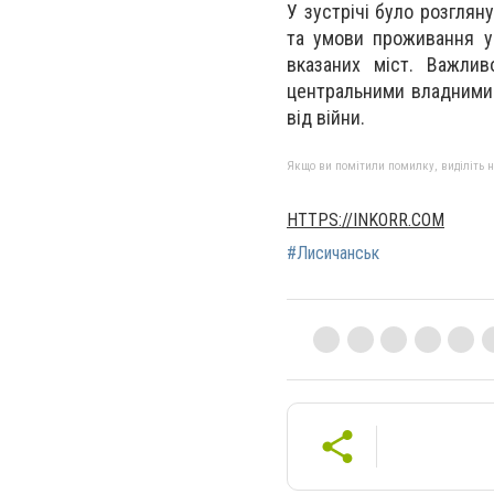
У зустрічі було розглян
та умови проживання у
вказаних міст. Важлив
центральними владними 
від війни.
Якщо ви помітили помилку, виділіть нео
HTTPS://INKORR.COM
#Лисичанськ