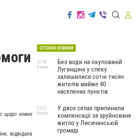
ОСТАННІ НОВИНИ
омоги
Без води на окупованій
21:08
Вчора
Луганщині у спеку
залишилися сотні тисяч
жителів майже 40
населених пунктів
У двох селах припинили
13:07
ію щодо нових
Вчора
компенсації за зруйноване
житло у Лисичанській
громаді
їни, відвідала