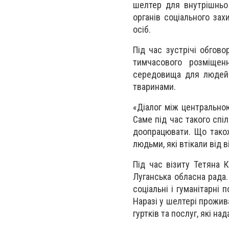
шелтер для внутрішньо
органів соціального за
осіб.
Під час зустрічі обгов
тимчасового розміщен
середовища для людей 
тваринами.
«Діалог між центрально
Саме під час такого спі
доопрацювати. Що тако
людьми, які втікали від 
Під час візиту Тетяна 
Луганська обласна рада
соціальні і гуманітарні
Наразі у шелтері прожив
гуртків та послуг, які над