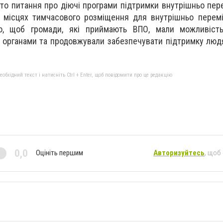
уто питання про діючі програми підтримки внутрішньо пер
 місцях тимчасового розміщення для внутрішньо перемі
о, щоб громади, які приймають ВПО, мали можливість
органами та продовжували забезпечувати підтримку людя
бхідний текст і натисніть Ctrl + Enter, щоб повідомити про це редакцію
0,0
Оцініть першим
Авторизуйтесь
, щоб