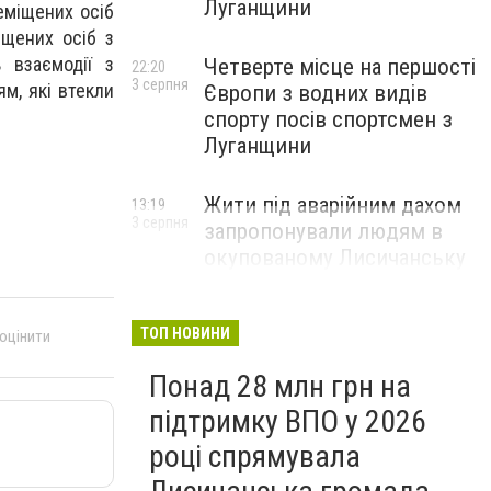
Луганщини
еміщених осіб
щених осіб з
 взаємодії з
Четверте місце на першості
22:20
3 серпня
м, які втекли
Європи з водних видів
спорту посів спортсмен з
Луганщини
Жити під аварійним дахом
13:19
3 серпня
запропонували людям в
окупованому Лисичанську
ТОП НОВИНИ
 оцінити
Понад 28 млн грн на
підтримку ВПО у 2026
році спрямувала