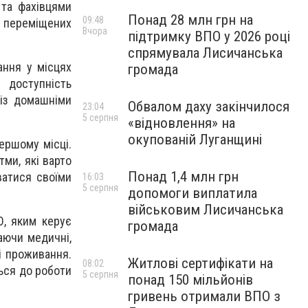
 та фахівцями
Понад 28 млн грн на
09:48
о переміщених
Вчора
підтримку ВПО у 2026 році
спрямувала Лисичанська
ання у місцях
громада
 доступність
із домашніми
Обвалом даху закінчилося
23:04
5 серпня
«відновлення» на
окупованій Луганщині
ершому місці.
тми, які варто
Понад 1,4 млн грн
ватися своїми
16:03
5 серпня
допомоги виплатила
військовим Лисичанська
О, яким керує
громада
аючи медичні,
ті проживання.
Житлові сертифікати на
08:02
ься до роботи
5 серпня
понад 150 мільйонів
гривень отримали ВПО з