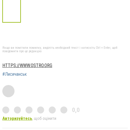
Якщо ви помітили помилку, виділіть необхідний текст і натисніть Ctrl + Enter, щоб
повідомити про це редакцію
HTTPS://WWW.OSTRO.ORG
#Лисичанськ
0,0
Авторизуйтесь
, щоб оцінити