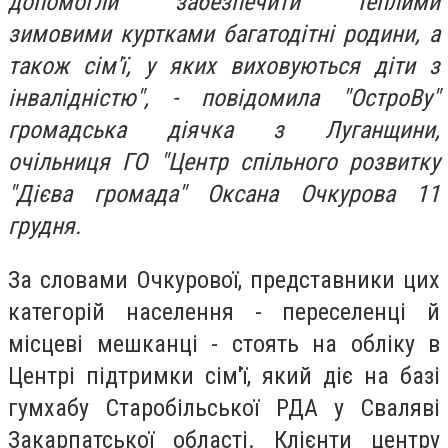
допомогли забезпечити теплими
зимовими куртками багатодітні родини, а
також сім'ї, у яких виховуються діти з
інвалідністю", - повідомила "ОстроВу"
громадська діячка з Луганщини,
очільниця ГО "Центр спільного розвитку
"Дієва громада" Оксана Очкурова 11
грудня.
За словами Очкурової, представники цих
категорій населення - переселенці й
місцеві мешканці - стоять на обліку в
Центрі підтримки сім'ї, який діє на базі
гумхабу Старобільської РДА у Сваляві
Закарпатської області. Клієнти центру