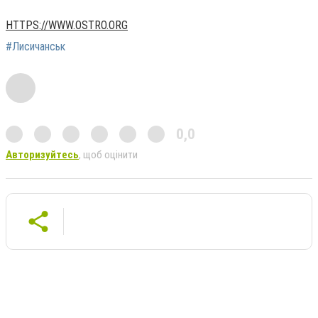
HTTPS://WWW.OSTRO.ORG
#Лисичанськ
0,0
Авторизуйтесь
, щоб оцінити