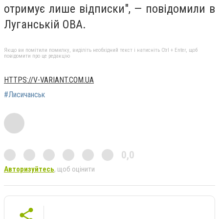
отримує лише відписки", — повідомили в
Луганській ОВА.
Якщо ви помітили помилку, виділіть необхідний текст і натисніть Ctrl + Enter, щоб
повідомити про це редакцію
HTTPS://V-VARIANT.COM.UA
#Лисичанськ
0,0
Авторизуйтесь
, щоб оцінити