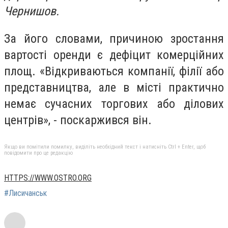
Чернишов.
За його словами, причиною зростання
вартості оренди є дефіцит комерційних
площ. «Відкриваються компанії, філії або
представництва, але в місті практично
немає сучасних торгових або ділових
центрів», - поскаржився він.
Якщо ви помітили помилку, виділіть необхідний текст і натисніть Ctrl + Enter, щоб
повідомити про це редакцію
HTTPS://WWW.OSTRO.ORG
#Лисичанськ