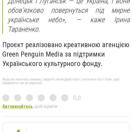
Донецьк і Луганськ — це Україна, і вони
обов’язково повернуться під мирне
українське небо»,
— каже Ірина
Тараненко.
Проєкт реалізовано креативною агенцією
Green Penguin Media за підтримки
Українського культурного фонду.
Якщо ви помітили помилку, виділіть необхідний текст і натисніть Ctrl + Enter, щоб
повідомити про це редакцію
0,0
Авторизуйтесь
, щоб оцінити