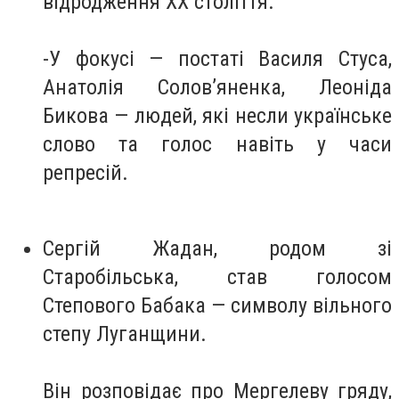
відродження ХХ століття.
-У фокусі — постаті Василя Стуса,
Анатолія Солов’яненка, Леоніда
Бикова — людей, які несли українське
слово та голос навіть у часи
репресій.
Сергій Жадан
, родом зі
Старобільська, став голосом
Степового Бабака
— символу вільного
степу Луганщини.
Він розповідає про Мергелеву гряду,