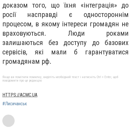
доказом того, що їхня «інтеграція» до
росії насправді є одностороннім
процесом, в якому інтереси громадян не
враховуються. Люди роками
залишаються без доступу до базових
сервісів, які мали б гарантуватися
громадянам рф.
Якщо ви помітили помилку, виділіть необхідний текст і натисніть Ctrl + Enter, щоб
повідомити про це редакцію
HTTPS://ACMC.UA
#Лисичанськ