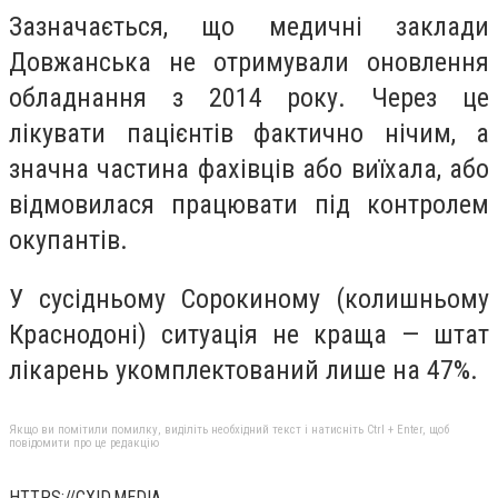
Зазначається, що медичні заклади
Довжанська не отримували оновлення
обладнання з 2014 року. Через це
лікувати пацієнтів фактично нічим, а
значна частина фахівців або виїхала, або
відмовилася працювати під контролем
окупантів.
У сусідньому Сорокиному (колишньому
Краснодоні) ситуація не краща — штат
лікарень укомплектований лише на 47%.
Якщо ви помітили помилку, виділіть необхідний текст і натисніть Ctrl + Enter, щоб
повідомити про це редакцію
HTTPS://CXID.MEDIA