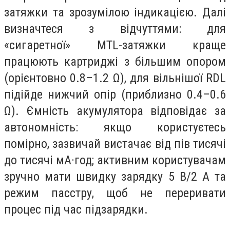
затяжки та зрозумілою індикацією. Далі
визначтеся з відчуттями: для
«сигаретної» MTL-затяжки краще
працюють картриджі з більшим опором
(орієнтовно 0.8–1.2 Ω), для вільнішої RDL
підійде нижчий опір (приблизно 0.4–0.6
Ω). Ємність акумулятора відповідає за
автономність: якщо користуєтесь
помірно, зазвичай вистачає від пів тисячі
до тисячі мА·год; активним користувачам
зручно мати швидку зарядку 5 В/2 А та
режим пасстру, щоб не переривати
процес під час підзарядки.