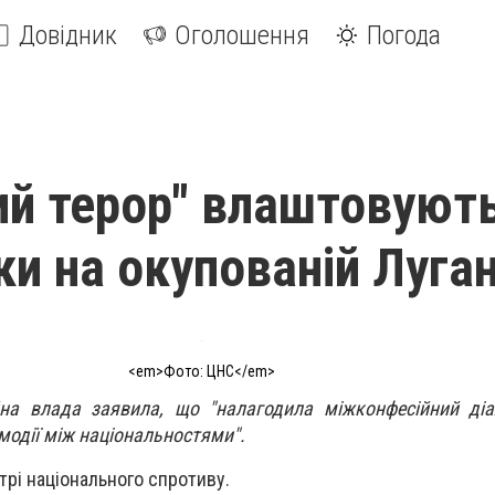
Довідник
Оголошення
Погода
ний терор" влаштовуют
ки на окупованій Луга
<em>Фото: ЦНС</em>
на влада заявила, що "налагодила міжконфесійний діал
модії між національностями".
трі національного спротиву.