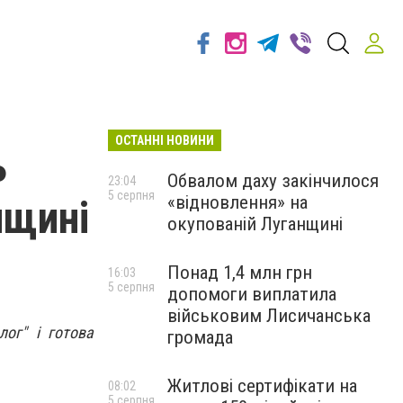
ОСТАННІ НОВИНИ
ь
Обвалом даху закінчилося
23:04
5 серпня
«відновлення» на
нщині
окупованій Луганщині
Понад 1,4 млн грн
16:03
5 серпня
допомоги виплатила
військовим Лисичанська
ог" і готова
громада
Житлові сертифікати на
08:02
5 серпня