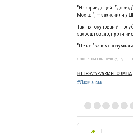
"Насправді цей “досвід
Москві", — зазначили у Ц
Так, в окупованій Голу
заарештовано, проти них
"Це не “взаєморозуміння”
Якщо ви помітили помилку, виділіть нео
HTTPS://V-VARIANT.COM.UA
#Лисичанськ