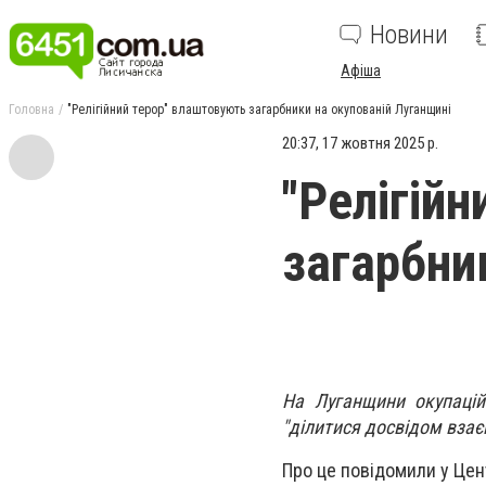
Новини
Афіша
Головна
"Релігійний терор" влаштовують загарбники на окупованій Луганщині
20:37, 17 жовтня 2025 р.
"Релігій
загарбни
На Луганщини окупацій
"ділитися досвідом взає
Про це повідомили у Цен