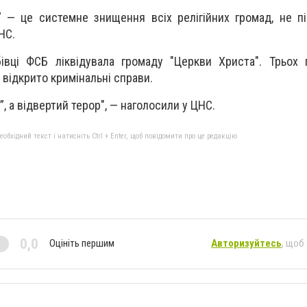
” — це системне знищення всіх релігійних громад, не п
НС.
бівці ФСБ ліквідувала громаду "Церкви Христа". Трьох 
 відкрито кримінальні справи.
, а відвертий терор", — наголосили у ЦНС.
бхідний текст і натисніть Ctrl + Enter, щоб повідомити про це редакцію
0,0
Оцініть першим
Авторизуйтесь
, щоб