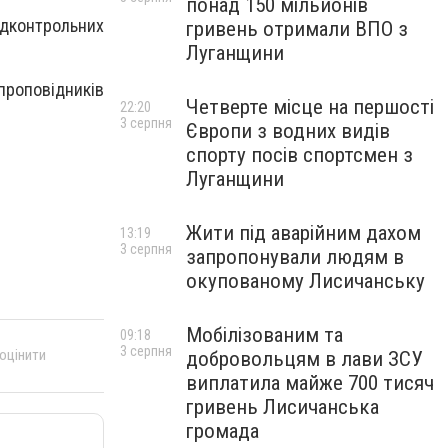
понад 150 мільйонів
ідконтрольних
гривень отримали ВПО з
Луганщини
проповідників
Четверте місце на першості
22:20
3 серпня
Європи з водних видів
спорту посів спортсмен з
Луганщини
Жити під аварійним дахом
13:19
3 серпня
запропонували людям в
окупованому Лисичанську
Мобілізованим та
09:18
3 серпня
 оцінити
добровольцям в лави ЗСУ
виплатила майже 700 тисяч
гривень Лисичанська
громада