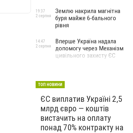
Землю накрила магнітна
19:37
2 серпня
буря майже 6-бального
рівня
Вперше Україна надала
14:47
2 серпня
допомогу через Механізм
цивільного захисту ЄС
ТОП НОВИНИ
ЄС виплатив Україні 2,5
млрд євро — коштів
вистачить на оплату
понад 70% контракту на