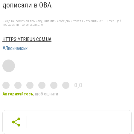
дописали в ОВА,
Якщо ви помітили помилку, виділіть необхідний текст і натисніть Ctrl + Enter, щоб
повідомити про це редакцію
HTTPS://TRIBUN.COM.UA
#Лисичанськ
0,0
Авторизуйтесь
, щоб оцінити