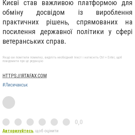
Києві став важливою платформою для
обміну досвідом із вироблення
практичних рішень, спрямованих на
посилення державної політики у сфері
ветеранських справ.
Якщо ви помітили помилку, виділіть необхідний текст і натисніть Ctrl + Enter, щоб
повідомити про це редакцію
HTTPS://IRTAFAX.COM
#Лисичанськ
0,0
Авторизуйтесь
, щоб оцінити