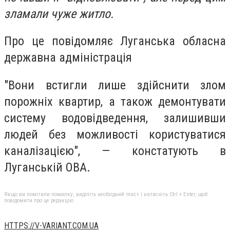
зламали чуже житло.
Про це повідомляє Луганська обласна
державна адміністрація
"Вони встигли лише здійснити злом
порожніх квартир, а також демонтувати
систему водовідведення, залишивши
людей без можливості користуватися
каналізацією", — констатують в
Луганській ОВА.
Якщо ви помітили помилку, виділіть необхідний текст і натисніть Ctrl + Enter, щоб
повідомити про це редакцію
HTTPS://V-VARIANT.COM.UA