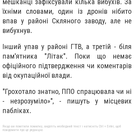
мешканці зафіксували кілька вибухів. За
їхніми словами, один із дронів нібито
впав у районі Скляного заводу, але не
вибухнув.
Інший упав у районі ГТВ, а третій - біля
пам'ятника "Літак". Поки що немає
офіційного підтвердження чи коментарів
від окупаційної влади.
"Грохотало знатно, ППО спрацювала чи ні
- незрозуміло»", - пишуть у місцевих
пабліках.
Якщо ви помітили помилку, виділіть необхідний текст і натисніть Ctrl + Enter, щоб
повідомити про це редакцію