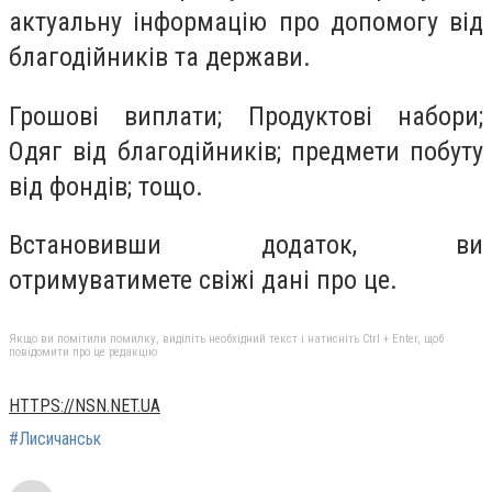
актуальну інформацію про допомогу від
благодійників та держави.
Грошові виплати; Продуктові набори;
Одяг від благодійників; предмети побуту
від фондів; тощо.
Встановивши додаток, ви
отримуватимете свіжі дані про це.
Якщо ви помітили помилку, виділіть необхідний текст і натисніть Ctrl + Enter, щоб
повідомити про це редакцію
HTTPS://NSN.NET.UA
#Лисичанськ