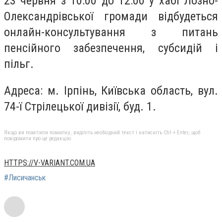
23 червня з 10:00 до 12:00 у хабі Лозно-
Олександрівської громади відбудеться
онлайн-консультування з питань
пенсійного забезпечення, субсидій і
пільг.
Адреса: м. Ірпінь, Київська область, вул.
74-ї Стрілецької дивізії, буд. 1.
Якщо ви помітили помилку, виділіть необхідний текст і натисніть Ctrl + Enter, щоб
повідомити про це редакцію
HTTPS://V-VARIANT.COM.UA
#Лисичанськ