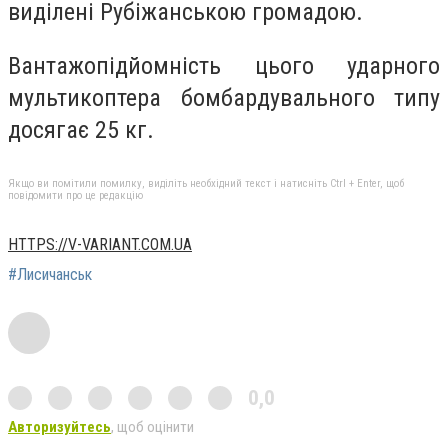
виділені Рубіжанською громадою.
Вантажопідйомність цього ударного
мультикоптера бомбардувального типу
досягає 25 кг.
Якщо ви помітили помилку, виділіть необхідний текст і натисніть Ctrl + Enter, щоб
повідомити про це редакцію
HTTPS://V-VARIANT.COM.UA
#Лисичанськ
0,0
Авторизуйтесь
, щоб оцінити