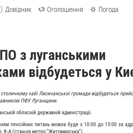
Довідник
Оголошення
Погода
ВПО з луганськими
ками відбудеться у Ки
у столичному хабі Лисичанської громади відбудеться прий
тавником ПФУ Луганщини.
нській обласній державній адміністрації.
ням пенсійних питань можна буде з 10:00 до 15:00 за адре
. 8-А (станція метро "Житомирська").