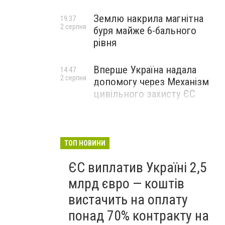
Землю накрила магнітна
19:37
2 серпня
буря майже 6-бального
рівня
Вперше Україна надала
14:47
2 серпня
допомогу через Механізм
цивільного захисту ЄС
ТОП НОВИНИ
ЄС виплатив Україні 2,5
млрд євро — коштів
вистачить на оплату
понад 70% контракту на