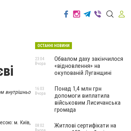
ОСТАННІ НОВИНИ
Обвалом даху закінчилося
23:04
Вчора
«відновлення» на
єві
окупованій Луганщині
Понад 1,4 млн грн
16:03
ом внутрішньо
Вчора
допомоги виплатила
військовим Лисичанська
громада
сою: м. Київ,
Житлові сертифікати на
08:02
Вчора