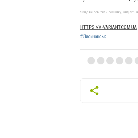
Якщо ви помітили помилку, виділіть нео
HTTPS://V-VARIANT.COM.UA
#Лисичанськ