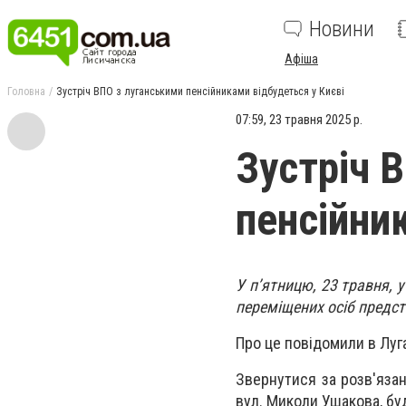
Новини
Афіша
Головна
Зустріч ВПО з луганськими пенсійниками відбудеться у Києві
07:59, 23 травня 2025 р.
Зустріч 
пенсійни
У п’ятницю, 23 травня, 
переміщених осіб предс
Про це повідомили в Луга
Звернутися за розв'язан
вул. Миколи Ушакова, буд