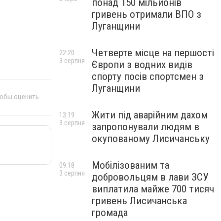
понад 150 мільйонів
гривень отримали ВПО з
Луганщини
Четверте місце на першості
22:20
3 серпня
Європи з водних видів
спорту посів спортсмен з
Луганщини
тобы оценить
Жити під аварійним дахом
13:19
3 серпня
запропонували людям в
окупованому Лисичанську
Мобілізованим та
09:18
3 серпня
добровольцям в лави ЗСУ
виплатила майже 700 тисяч
гривень Лисичанська
громада