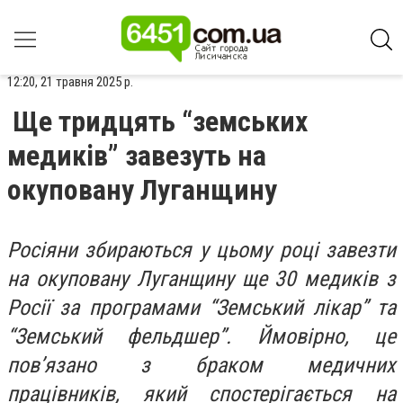
12:20, 21 травня 2025 р.
Ще тридцять “земських
медиків” завезуть на
окуповану Луганщину
Росіяни збираються у цьому році завезти
на окуповану Луганщину ще 30 медиків з
Росії за програмами “Земський лікар” та
“Земський фельдшер”. Ймовірно, це
пов’язано з браком медичних
працівників, який спостерігається на