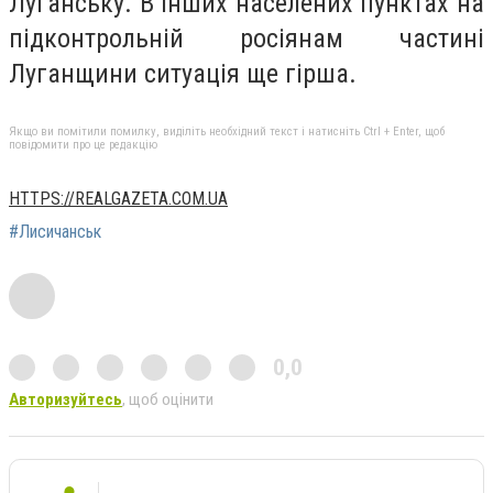
Луганську. В інших населених пунктах на
підконтрольній росіянам частині
Луганщини ситуація ще гірша.
Якщо ви помітили помилку, виділіть необхідний текст і натисніть Ctrl + Enter, щоб
повідомити про це редакцію
HTTPS://REALGAZETA.COM.UA
#Лисичанськ
0,0
Авторизуйтесь
, щоб оцінити