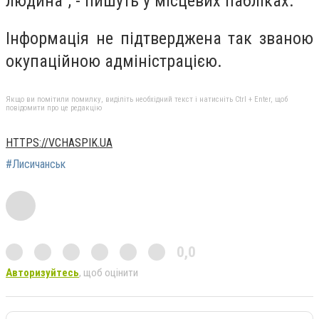
людина", - пишуть у місцевих пабліках.
Інформація не підтверджена так званою
окупаційною адміністрацією.
Якщо ви помітили помилку, виділіть необхідний текст і натисніть Ctrl + Enter, щоб
повідомити про це редакцію
HTTPS://VCHASPIK.UA
#Лисичанськ
0,0
Авторизуйтесь
, щоб оцінити