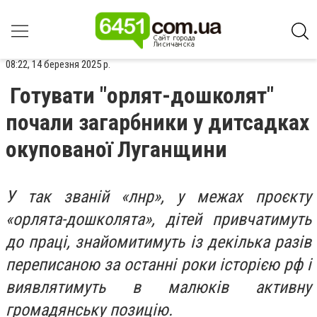
08:22, 14 березня 2025 р.
Готувати "орлят-дошколят"
почали загарбники у дитсадках
окупованої Луганщини
У так званій «лнр», у межах проєкту
«орлята-дошколята», дітей привчатимуть
до праці, знайомитимуть із декілька разів
переписаною за останні роки історією рф і
виявлятимуть в малюків активну
громадянську позицію.