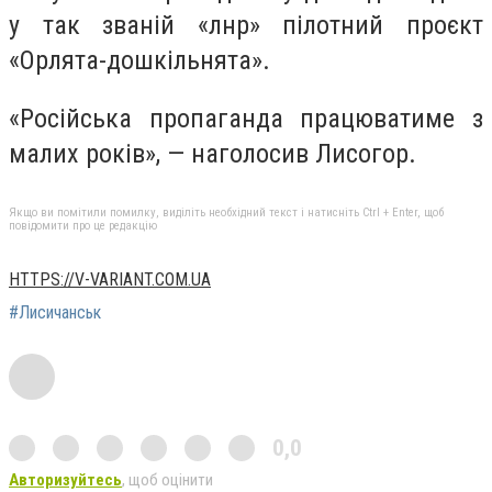
у так званій «лнр» пілотний проєкт
«Орлята-дошкільнята».
«Російська пропаганда працюватиме з
малих років», — наголосив Лисогор.
Якщо ви помітили помилку, виділіть необхідний текст і натисніть Ctrl + Enter, щоб
повідомити про це редакцію
HTTPS://V-VARIANT.COM.UA
#Лисичанськ
0,0
Авторизуйтесь
, щоб оцінити