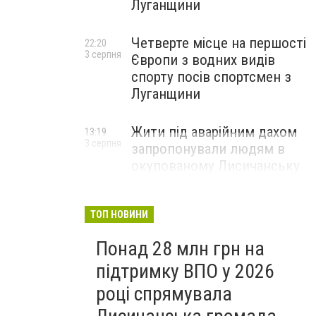
Луганщини
Четверте місце на першості
22:20
3 серпня
Європи з водних видів
спорту посів спортсмен з
Луганщини
Жити під аварійним дахом
13:19
3 серпня
запропонували людям в
окупованому Лисичанську
ТОП НОВИНИ
Понад 28 млн грн на
підтримку ВПО у 2026
році спрямувала