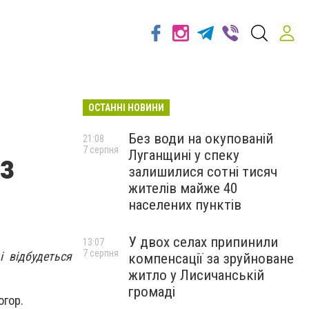
ОСТАННІ НОВИНИ
Без води на окупованій
21:08
7 серпня
Луганщині у спеку
з
залишилися сотні тисяч
жителів майже 40
населених пунктів
У двох селах припинили
13:07
7 серпня
і відбудеться
компенсації за зруйноване
.
житло у Лисичанській
громаді
огор.