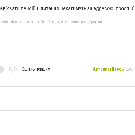
озв'язати пенсійні питання чекатимуть за адресою: просп. С
бхідний текст і натисніть Ctrl + Enter, щоб повідомити про це редакцію
0,0
Оцініть першим
Авторизуйтесь
, щоб