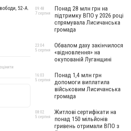
Понад 28 млн грн на
вободи, 52-А.
09:48
7 серпня
підтримку ВПО у 2026 році
спрямувала Лисичанська
громада
Обвалом даху закінчилося
23:04
5 серпня
«відновлення» на
окупованій Луганщині
 оцінити
Понад 1,4 млн грн
16:03
5 серпня
допомоги виплатила
військовим Лисичанська
громада
Житлові сертифікати на
08:02
5 серпня
понад 150 мільйонів
гривень отримали ВПО з