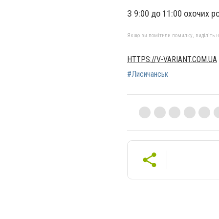
З 9:00 до 11:00 охочих р
Якщо ви помітили помилку, виділіть нео
HTTPS://V-VARIANT.COM.UA
#Лисичанськ