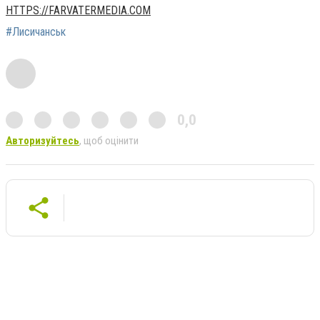
HTTPS://FARVATERMEDIA.COM
#Лисичанськ
0,0
Авторизуйтесь
, щоб оцінити