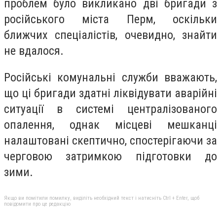
проблем було викликано дві бригади з
російського міста Перм, оскільки
ближчих спеціалістів, очевидно, знайти
не вдалося.
Російські комунальні служби вважають,
що ці бригади здатні ліквідувати аварійні
ситуації в системі централізованого
опалення, однак місцеві мешканці
налаштовані скептично, спостерігаючи за
черговою затримкою підготовки до
зими.
Якщо ви помітили помилку, виділіть необхідний текст і натисніть Ctrl + Enter, щоб
повідомити про це редакцію