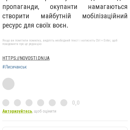
пропаганди, окупанти намагаються
створити майбутній мобілізаційний
ресурс для своїх воєн.
Якщо ви помітили помилку, виділіть необхідний текст і натисніть Ctrl + Enter, щоб
повідомити про це редакцію
HTTPS://NOVOSTI.DN.UA
#Лисичанськ
0,0
Авторизуйтесь
, щоб оцінити