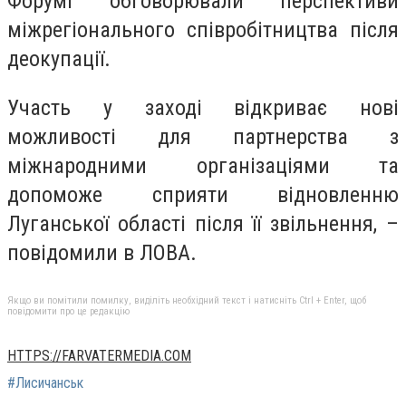
Форумі обговорювали перспективи
міжрегіонального співробітництва після
деокупації.
Участь у заході відкриває нові
можливості для партнерства з
міжнародними організаціями та
допоможе сприяти відновленню
Луганської області після її звільнення, –
повідомили в ЛОВА.
Якщо ви помітили помилку, виділіть необхідний текст і натисніть Ctrl + Enter, щоб
повідомити про це редакцію
HTTPS://FARVATERMEDIA.COM
#Лисичанськ