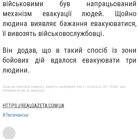
військовими був напрацьований
механізм евакуації людей. Щойно
людина виявляє бажання евакуюватися,
її вивозять військовослужбовці.
Він додав, що в такий спосіб із зони
бойових дій вдалося евакуювати три
людини.
Якщо ви помітили помилку, виділіть необхідний текст і натисніть Ctrl + Enter, щоб
повідомити про це редакцію
HTTPS://REALGAZETA.COM.UA
#Лисичанськ