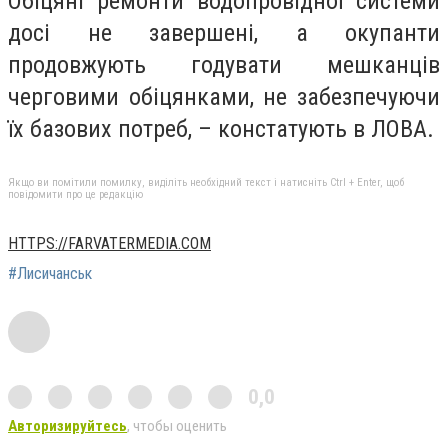
Обіцяні ремонти водопровідної системи
досі не завершені, а окупанти
продовжують годувати мешканців
черговими обіцянками, не забезпечуючи
їх базових потреб, – констатують в ЛОВА.
Якщо ви помітили помилку, виділіть необхідний текст і натисніть Ctrl + Enter, щоб
повідомити про це редакцію
HTTPS://FARVATERMEDIA.COM
#Лисичанськ
0,0
Авторизируйтесь
, чтобы оценить