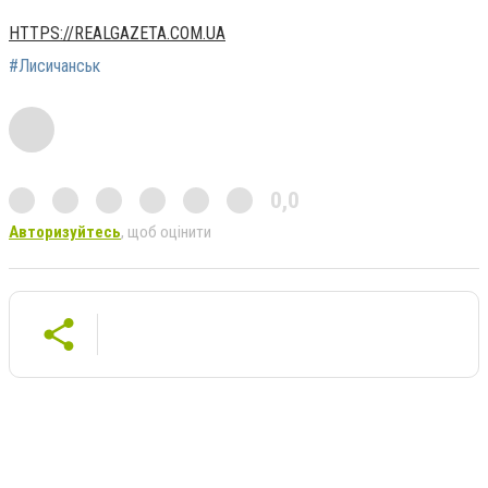
HTTPS://REALGAZETA.COM.UA
#Лисичанськ
0,0
Авторизуйтесь
, щоб оцінити