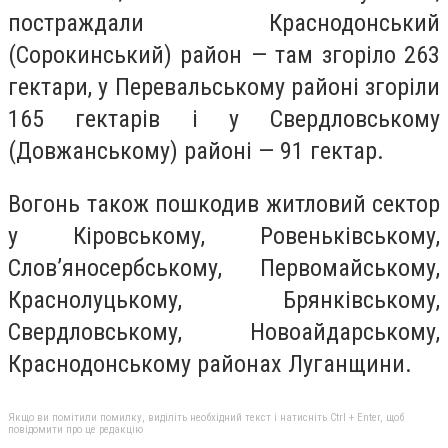
постраждали Краснодонський
(Сорокинський) район — там згоріло 263
гектари, у Перевальському районі згоріли
165 гектарів і у Свердловському
(Довжанському) районі — 91 гектар.
Вогонь також пошкодив житловий сектор
у Кіровському, Ровеньківському,
Слов’яносербському, Первомайському,
Краснолуцькому, Брянківському,
Свердловському, Новоайдарському,
Краснодонському районах Луганщини.
Якщо ви помітили помилку, виділіть необхідний текст і натисніть Ctrl + Enter, щоб
повідомити про це редакцію