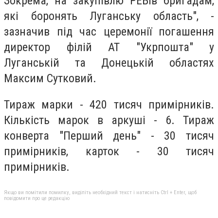
Зокрема, на закупівлю РЕБів бригадам,
які боронять Луганську область", -
зазначив під час церемонії погашення
директор філій АТ "Укрпошта" у
Луганській та Донецькій областях
Максим Сутковий.
Тираж марки - 420 тисяч примірників.
Кількість марок в аркуші - 6. Тираж
конверта "Перший день" - 30 тисяч
примірників, карток - 30 тисяч
примірників.
Якщо ви помітили помилку, виділіть необхідний текст і натисніть Ctrl + Enter, щоб
повідомити про це редакцію