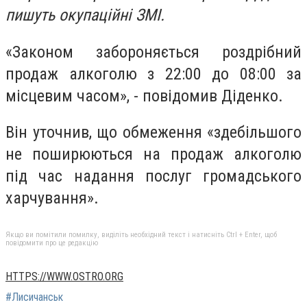
пишуть окупаційні ЗМІ.
«Законом забороняється роздрібний
продаж алкоголю з 22:00 до 08:00 за
місцевим часом», - повідомив Діденко.
Він уточнив, що обмеження «здебільшого
не поширюються на продаж алкоголю
під час надання послуг громадського
харчування».
Якщо ви помітили помилку, виділіть необхідний текст і натисніть Ctrl + Enter, щоб
повідомити про це редакцію
HTTPS://WWW.OSTRO.ORG
#Лисичанськ