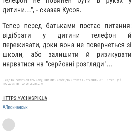
телефон не повинен бути в руках у
дитини...", - сказав Кусов.
Тепер перед батьками постає питання:
відібрати у дитини телефон й
переживати, доки вона не повернеться зі
школи, або залишити й ризикувати
нарватися на "серйозні розгляди"...
Якщо ви помітили помилку, виділіть необхідний текст і натисніть Ctrl + Enter, щоб
повідомити про це редакцію
HTTPS://VCHASPIK.UA
#Лисичанськ