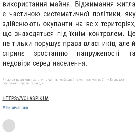
використання майна. Віджимання житла
є частиною систематичної політики, яку
здійснюють окупанти на всіх територіях,
що знаходяться під їхнім контролем. Це
не тільки порушує права власників, але й
сприяє зростанню напруженості та
недовіри серед населення.
Якщо ви помітили помилку, виділіть необхідний текст і натисніть Ctrl + Enter, щоб
повідомити про це редакцію
HTTPS://VCHASPIK.UA
#Лисичанськ