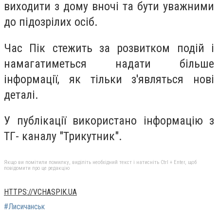
виходити з дому вночі та бути уважними
до підозрілих осіб.
Час Пік стежить за розвитком подій і
намагатиметься надати більше
інформації, як тільки з'являться нові
деталі.
У публікації використано інформацію з
ТГ- каналу "Трикутник".
Якщо ви помітили помилку, виділіть необхідний текст і натисніть Ctrl + Enter, щоб
повідомити про це редакцію
HTTPS://VCHASPIK.UA
#Лисичанськ