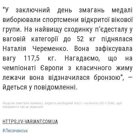
"У заключний день змагань медалі
виборювали спортсмени відкритої вікової
групи. На найвищу сходинку п’єдесталу у
ваговій категорії до 52 кг піднялася
Наталія Череменко. Вона зафіксувала
вагу 117,5 кг. Нагадаємо, що на
чемпіонаті Європи з класичного жиму
лежачи вона відзначилася бронзою", —
йдеться у повідомленні.
Якщо ви помітили помилку, виділіть необхідний текст і натисніть Ctrl + Enter, щоб
повідомити про це редакцію
HTTPS://V-VARIANT.COM.UA
#Лисичанськ