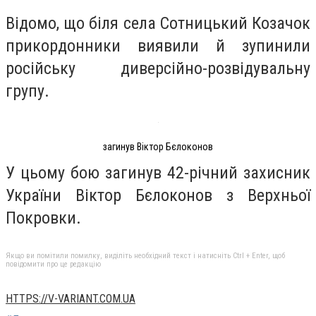
Відомо, що біля села Сотницький Козачок
прикордонники виявили й зупинили
російську диверсійно-розвідувальну
групу.
загинув Віктор Бєлоконов
У цьому бою загинув 42-річний захисник
України Віктор Бєлоконов з Верхньої
Покровки.
Якщо ви помітили помилку, виділіть необхідний текст і натисніть Ctrl + Enter, щоб
повідомити про це редакцію
HTTPS://V-VARIANT.COM.UA