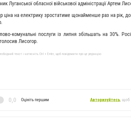
ик Луганської обласної військової адміністрації Артем Лис
ер ціна на електрику зростатиме щонайменше раз на рік, д
ф.
лово-комунальні послуги із липня збільшать на 30%. Рос
аголосив Лисогор.
бхідний текст і натисніть Ctrl + Enter, щоб повідомити про це редакцію
0,0
Оцініть першим
Авторизуйтесь
, щоб