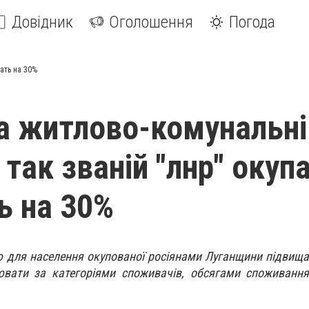
Довідник
Оголошення
Погода
ать на 30%
а житлово-комунальні
 так званій "лнр" окуп
ь на 30%
ю для населення окупованої росіянами Луганщини підвищат
ювати за категоріями споживачів, обсягами споживання