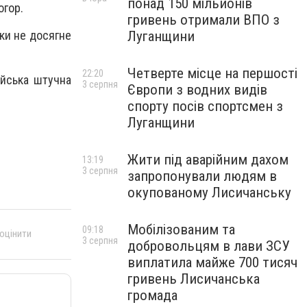
понад 150 мільйонів
огор.
гривень отримали ВПО з
Луганщини
оки не досягне
Четверте місце на першості
22:20
ійська штучна
3 серпня
Європи з водних видів
спорту посів спортсмен з
Луганщини
Жити під аварійним дахом
13:19
3 серпня
запропонували людям в
окупованому Лисичанську
Мобілізованим та
09:18
 оцінити
3 серпня
добровольцям в лави ЗСУ
виплатила майже 700 тисяч
гривень Лисичанська
громада