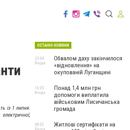
ОСТАННІ НОВИНИ
Обвалом даху закінчилося
23:04
Вчора
«відновлення» на
анти
окупованій Луганщині
Понад 1,4 млн грн
16:03
Вчора
допомоги виплатила
військовим Лисичанська
ь із 1 липня.
громада
 електричної,
Житлові сертифікати на
08:02
Вчора