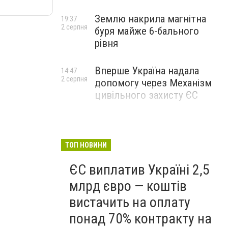
Землю накрила магнітна
19:37
2 серпня
буря майже 6-бального
рівня
Вперше Україна надала
14:47
2 серпня
допомогу через Механізм
цивільного захисту ЄС
ТОП НОВИНИ
ЄС виплатив Україні 2,5
млрд євро — коштів
вистачить на оплату
понад 70% контракту на