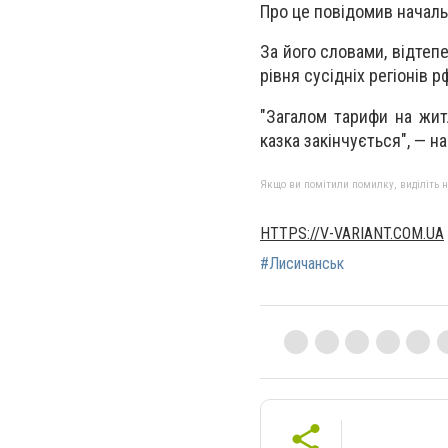
Про це повідомив начальн
За його словами, відтеп
рівня сусідніх регіонів р
"Загалом тарифи на жит
казка закінчується", — н
Якщо ви помітили помилку, виділіть нео
HTTPS://V-VARIANT.COM.UA
#Лисичанськ