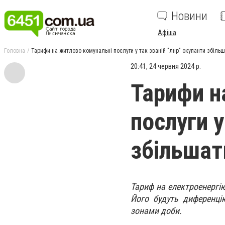
Новини
Афіша
Головна
Тарифи на житлово-комунальні послуги у так званій "лнр" окупанти збільш
20:41, 24 червня 2024 р.
Тарифи н
послуги у
збільшат
Тариф на електроенергі
Його будуть диференці
зонами доби.