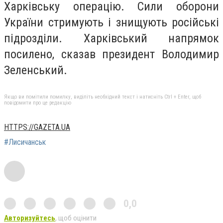
Харківську операцію. Сили оборони
України стримують і знищують російські
підрозділи. Харківський напрямок
посилено, сказав президент Володимир
Зеленський.
Якщо ви помітили помилку, виділіть необхідний текст і натисніть Ctrl + Enter, щоб
повідомити про це редакцію
HTTPS://GAZETA.UA
#Лисичанськ
0,0
Авторизуйтесь
, щоб оцінити