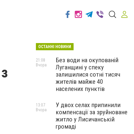
ОСТАННІ НОВИНИ
Без води на окупованій
21:08
Вчора
Луганщині у спеку
 з
залишилися сотні тисяч
жителів майже 40
населених пунктів
У двох селах припинили
13:07
Вчора
компенсації за зруйноване
житло у Лисичанській
громаді