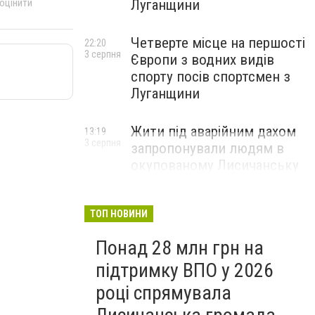
Луганщини
 оцінити
Четверте місце на першості
22:20
3 серпня
Європи з водних видів
спорту посів спортсмен з
Луганщини
Жити під аварійним дахом
13:19
3 серпня
запропонували людям в
окупованому Лисичанську
ТОП НОВИНИ
Понад 28 млн грн на
підтримку ВПО у 2026
році спрямувала