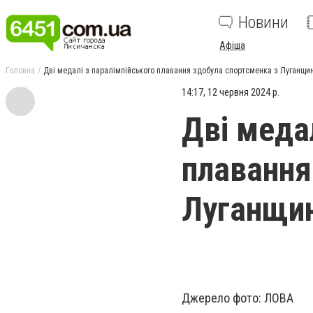
Новини
Афіша
Головна
Дві медалі з паралімпійського плавання здобула спортсменка з Луганщи
14:17, 12 червня 2024 р.
Дві меда
плавання
Луганщи
Джерело фото: ЛОВА