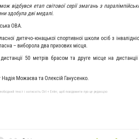
мож відбувся етап світової серії змагань з паралімпійськ
ни здобула дві медалі.
ська ОВА.
ласної дитячо-юнацької спортивної школи осіб з інвалідні
пасна – виборола два призових місця.
 дистанції 50 метрів брасом та друге місце на дистанції
 Надія Можаєва та Олексій Ганусенко.
бхідний текст і натисніть Ctrl + Enter, щоб повідомити про це редакцію