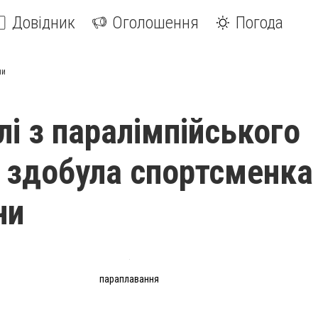
Довідник
Оголошення
Погода
ни
лі з паралімпійського
 здобула спортсменка
ни
параплавання