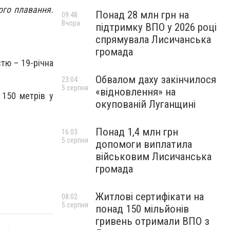
ого плавання.
Понад 28 млн грн на
09:48
Вчора
підтримку ВПО у 2026 році
спрямувала Лисичанська
громада
стю – 19-річна
Обвалом даху закінчилося
23:04
5 серпня
«відновлення» на
 150 метрів у
окупованій Луганщині
Понад 1,4 млн грн
16:03
5 серпня
допомоги виплатила
військовим Лисичанська
громада
Житлові сертифікати на
08:02
5 серпня
понад 150 мільйонів
гривень отримали ВПО з