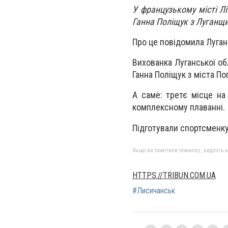
У французькому місті Лі
Ганна Поліщук з Луганщи
Про це повідомила Луган
Вихованка Луганської об
Ганна Поліщук з міста По
А саме: третє місце на
комплексному плаванні.
Підготували спортсменку
Якщо ви помітили помилку, виділіть нео
HTTPS://TRIBUN.COM.UA
#Лисичанськ