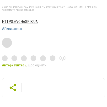
Якщо ви помітили помилку, виділіть необхідний текст і натисніть Ctrl + Enter, щоб
повідомити про це редакцію
HTTPS://VCHASPIK.UA
#Лисичанськ
0,0
Авторизуйтесь
, щоб оцінити