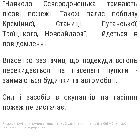
"Навколо Сєвєродонецька тривають
лісові пожежі. Також палає поблизу
Кремінної, Станиці Луганської,
Троїцького, Новоайдара", - йдеться в
повідомленні.
Власенко зазначив, що подекуди вогонь
перекидається на населені пункти -
займаються будинки та автомобілі.
Сил і засобів в окупантів на гасіння
пожеж не вистачає.
Якщо ви помітили помилку, виділіть необхідний текст і натисніть Ctrl + Enter, щоб
повідомити про це редакцію