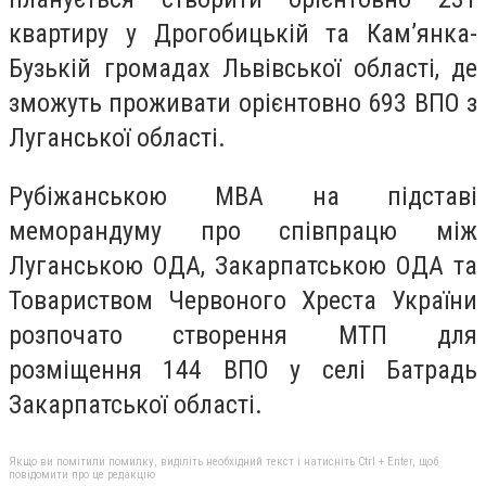
квартиру у Дрогобицькій та Кам’янка-
Бузькій громадах Львівської області, де
зможуть проживати орієнтовно 693 ВПО з
Луганської області.
Рубіжанською МВА на підставі
меморандуму про співпрацю між
Луганською ОДА, Закарпатською ОДА та
Товариством Червоного Хреста України
розпочато створення МТП для
розміщення 144 ВПО у селі Батрадь
Закарпатської області.
Якщо ви помітили помилку, виділіть необхідний текст і натисніть Ctrl + Enter, щоб
повідомити про це редакцію