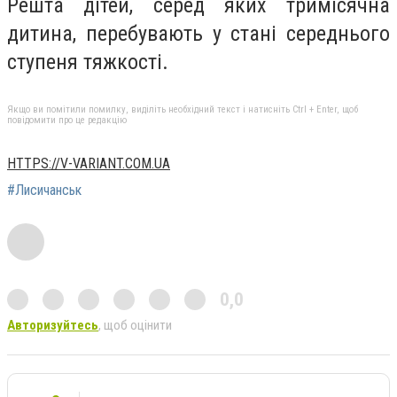
Решта дітей, серед яких тримісячна
дитина, перебувають у стані середнього
ступеня тяжкості.
Якщо ви помітили помилку, виділіть необхідний текст і натисніть Ctrl + Enter, щоб
повідомити про це редакцію
HTTPS://V-VARIANT.COM.UA
#Лисичанськ
0,0
Авторизуйтесь
, щоб оцінити