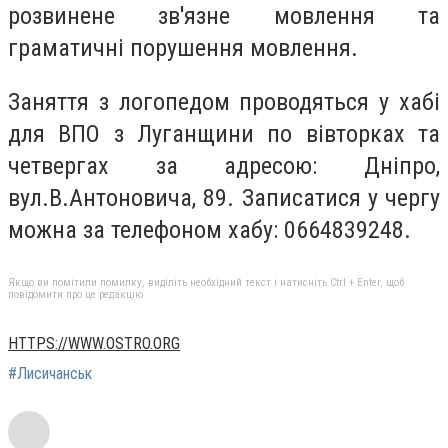
розвинене зв'язне мовлення та
граматичні порушення мовлення.
Заняття з логопедом проводяться у хабі
для ВПО з Луганщини по вівторках та
четвергах за адресою: Дніпро,
вул.В.Антоновича, 89. Записатися у чергу
можна за телефоном хабу: 0664839248.
Якщо ви помітили помилку, виділіть необхідний текст і натисніть Ctrl + Enter, щоб
повідомити про це редакцію
HTTPS://WWW.OSTRO.ORG
#Лисичанськ